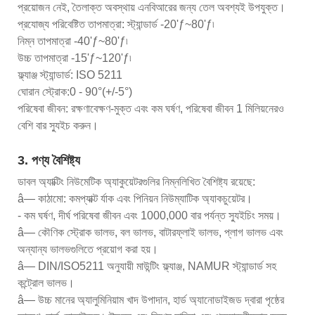
প্রয়োজন নেই, তৈলাক্ত অবস্থায় এনবিআরের জন্য তেল অবশ্যই উপযুক্ত।
প্রযোজ্য পরিবেষ্টিত তাপমাত্রা: স্ট্যান্ডার্ড -20'ƒ~80'ƒ৷
নিম্ন তাপমাত্রা -40'ƒ~80'ƒ৷
উচ্চ তাপমাত্রা -15'ƒ~120'ƒ৷
ফ্ল্যাঞ্জ স্ট্যান্ডার্ড: ISO 5211
ঘোরান স্ট্রোক:0 - 90°(+/-5°)
পরিষেবা জীবন: রক্ষণাবেক্ষণ-মুক্ত এবং কম ঘর্ষণ, পরিষেবা জীবন 1 মিলিয়নেরও
বেশি বার স্যুইচ করুন।
3. পণ্য বৈশিষ্ট্য
ডাবল অ্যাক্টিং নিউমেটিক অ্যাকুয়েটরগুলির নিম্নলিখিত বৈশিষ্ট্য রয়েছে:
â— কাঠামো: কমপ্যাক্ট র্যাক এবং পিনিয়ন নিউম্যাটিক অ্যাকচুয়েটর।
- কম ঘর্ষণ, দীর্ঘ পরিষেবা জীবন এবং 1000,000 বার পর্যন্ত স্যুইচিং সময়।
â— কৌণিক স্ট্রোক ভালভ, বল ভালভ, বাটারফ্লাই ভালভ, প্লাগ ভালভ এবং
অন্যান্য ভালভগুলিতে প্রয়োগ করা হয়।
â— DIN/ISO5211 অনুযায়ী মাউন্টিং ফ্ল্যাঞ্জ, NAMUR স্ট্যান্ডার্ড সহ
কন্ট্রোল ভালভ।
â— উচ্চ মানের অ্যালুমিনিয়াম খাদ উপাদান, হার্ড অ্যানোডাইজড দ্বারা পৃষ্ঠের