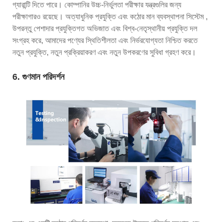
গ্যারান্টি দিতে পারে। কোম্পানির উচ্চ-নির্ভুলতা পরীক্ষার যন্ত্রগুলির জন্য
পরীক্ষাগারও রয়েছে। অত্যাধুনিক প্রযুক্তি এবং কঠোর মান ব্যবস্থাপনা সিস্টেম ,
উপরন্তু পেশাদার প্রযুক্তিগত অভিজাত এবং বিশ্ব-নেতৃস্থানীয় প্রযুক্তি দল
সংগ্রহ করে, আমাদের পণ্যের স্থিতিশীলতা এবং নির্ভরযোগ্যতা নিশ্চিত করতে
নতুন প্রযুক্তি, নতুন প্রক্রিয়াকরণ এবং নতুন উপকরণের সুবিধা গ্রহণ করে।
6. গুণমান পরিদর্শন