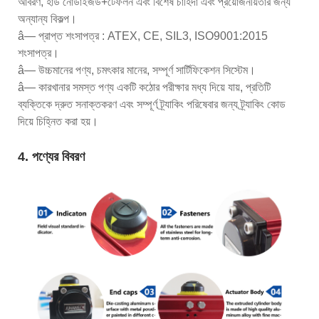
আবরণ, হার্ড নোডাইজড+টেফলন এবং বিশেষ চাহিদা এবং প্রয়োজনীয়তার জন্য
অন্যান্য বিকল্প।
â— প্রাপ্ত শংসাপত্র : ATEX, CE, SIL3, ISO9001:2015
শংসাপত্র।
â— উচ্চমানের পণ্য, চমৎকার মানের, সম্পূর্ণ সার্টিফিকেশন সিস্টেম।
â— কারখানার সমস্ত পণ্য একটি কঠোর পরীক্ষার মধ্য দিয়ে যায়, প্রতিটি
ব্যক্তিকে দ্রুত সনাক্তকরণ এবং সম্পূর্ণ ট্র্যাকিং পরিষেবার জন্য ট্র্যাকিং কোড
দিয়ে চিহ্নিত করা হয়।
4. পণ্যের বিবরণ