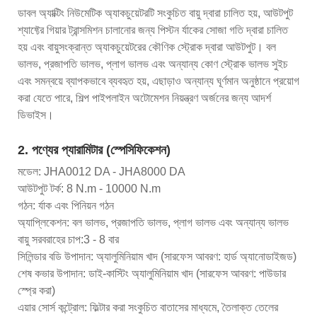
ডাবল অ্যাক্টিং নিউমেটিক অ্যাকচুয়েটরটি সংকুচিত বায়ু দ্বারা চালিত হয়, আউটপুট
শ্যাফ্টের গিয়ার ট্রান্সমিশন চালানোর জন্য পিস্টন র্যাকের সোজা গতি দ্বারা চালিত
হয় এবং বায়ুসংক্রান্ত অ্যাকচুয়েটরের কৌণিক স্ট্রোক দ্বারা আউটপুট। বল
ভালভ, প্রজাপতি ভালভ, প্লাগ ভালভ এবং অন্যান্য কোণ স্ট্রোক ভালভ সুইচ
এবং সমন্বয়ে ব্যাপকভাবে ব্যবহৃত হয়, এছাড়াও অন্যান্য ঘূর্ণমান অনুষ্ঠানে প্রয়োগ
করা যেতে পারে, শিল্প পাইপলাইন অটোমেশন নিয়ন্ত্রণ অর্জনের জন্য আদর্শ
ডিভাইস।
2. পণ্যের প্যারামিটার (স্পেসিফিকেশন)
মডেল: JHA0012 DA - JHA8000 DA
আউটপুট টর্ক: 8 N.m - 10000 N.m
গঠন: র্যাক এবং পিনিয়ন গঠন
অ্যাপ্লিকেশন: বল ভালভ, প্রজাপতি ভালভ, প্লাগ ভালভ এবং অন্যান্য ভালভ
বায়ু সরবরাহের চাপ:3 - 8 বার
সিলিন্ডার বডি উপাদান: অ্যালুমিনিয়াম খাদ (সারফেস আবরণ: হার্ড অ্যানোডাইজড)
শেষ কভার উপাদান: ডাই-কাস্টিং অ্যালুমিনিয়াম খাদ (সারফেস আবরণ: পাউডার
স্প্রে করা)
এয়ার সোর্স কন্ট্রোল: ফিল্টার করা সংকুচিত বাতাসের মাধ্যমে, তৈলাক্ত তেলের