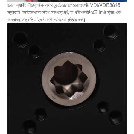
ডবল অ্যাক্টিং নিউম্যাটিক অ্যাকচুয়েটরের উপরের অংশটি VDI/VDE3845
স্ট্যান্ডার্ড ইনস্টলেশনের সাথে সামঞ্জস্যপূর্ণ, যা পজিশনারী¼Œlimit সুইচ এবং
অন্যান্য আনুষাঙ্গিক ইনস্টলেশনের জন্য সুবিধাজনক।