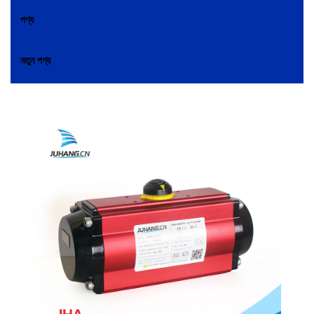
পণ্য
নতুন পণ্য