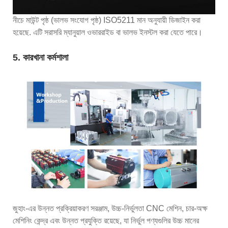
নীচে মাউন্ট পৃষ্ঠ (ভালভ সংযোগ পৃষ্ঠ) ISO5211 মান অনুযায়ী ডিজাইন করা
হয়েছে. এটি সরাসরি ম্যানুয়াল ওভাররাইড বা ভালভ ইনস্টল করা যেতে পারে।
5. কারখানা কর্মশালা
জুহাং-এর উন্নত প্রক্রিয়াকরণ সরঞ্জাম, উচ্চ-নির্ভুলতা CNC মেশিন, চার-অক্ষ
মেশিনিং কেন্দ্র এবং উন্নত প্রযুক্তি রয়েছে, যা নির্ভুল পণ্যগুলির উচ্চ মানের