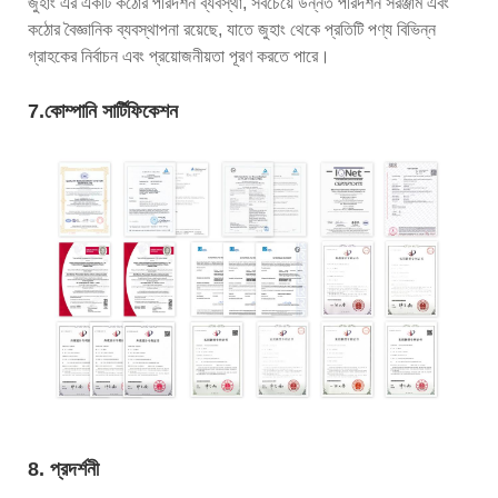
জুহাং এর একটি কঠোর পরিদর্শন ব্যবস্থা, সবচেয়ে উন্নত পরিদর্শন সরঞ্জাম এবং
কঠোর বৈজ্ঞানিক ব্যবস্থাপনা রয়েছে, যাতে জুহাং থেকে প্রতিটি পণ্য বিভিন্ন
গ্রাহকের নির্বাচন এবং প্রয়োজনীয়তা পূরণ করতে পারে।
7.কোম্পানি সার্টিফিকেশন
8. প্রদর্শনী