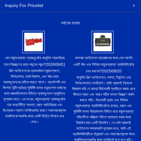
Inquiry For Pricelist
সর্বশেষ সংবাদ
কেন বায়ুসংক্রান্ত অ্যাকচুয়েটর আধুনিক স্বয়ংক্রিয়
আপনার অটোমেশন প্রয়োজনের জন্য কেন আপনি
তরল নিয়ন্ত্রণের জন্য পছন্দের পছন্দ?
2026/06/01
একটি র্যাক এবং পিনিয়ন বায়ুসংক্রান্ত অ্যাকিউটরেটর
শিল্প অটোমেশনের ক্রমবর্ধমান ল্যান্ডস্কেপে,
চয়ন করবেন?
2025/08/20
নির্ভরযোগ্য, ব্যর্থ-নিরাপদ, এবং উচ্চ-চক্র
আধুনিক শিল্প অটোমেশনে, দক্ষতা, নির্ভুলতা এবং
অ্যাকচুয়েশনের চাহিদা বাড়তে থাকে। প্রকৌশলী এবং
নির্ভরযোগ্যতা অপরিহার্য। আমি প্রায়শই নিজেকে
সিস্টেম ইন্টিগ্রেটররা সুনির্দিষ্ট ভালভ মড্যুলেশন অর্জনের
জিজ্ঞাসা করি যে আমরা দীর্ঘমেয়াদী স্থায়িত্ব বজায় রেখে
জন্য ধারাবাহিকভাবে বিভিন্ন অ্যাকচুয়েশন প্রযুক্তির
কীভাবে দ্রুত এবং আরও সঠিক ভালভ নিয়ন্ত্রণ অর্জন
মূল্যায়ন করে। এর মধ্যে, বায়ুসংক্রান্ত অ্যাকচুয়েটর
করতে পারি। উত্তরটি র‌্যাক এবং পিনিয়ন
তার অন্তর্নিহিত সরলতা, দ্রুত প্রতিক্রিয়া এবং
বায়ুসংক্রান্ত অ্যাকিউটরেটরে রয়েছে, দ্রুত এবং
বিস্ফোরণ-প্রমাণ বৈশিষ্ট্যগুলির কারণে সমালোচনামূলক
সুনির্দিষ্ট ভালভ ক্রিয়াকলাপ নিশ্চিত করে বায়ুসংক্রান্ত
অ্যাপ্লিকেশনগুলির জন্য একটি ভিত্তি হিসাবে রয়ে
শক্তিটিকে যান্ত্রিক গতিতে রূপান্তর করার জন্য
গেছে।
ডিজাইন করা একটি ডিভাইস। যে কেউ প্রায়শই
অটোমেশন সমাধানগুলি মূল্যায়ন করে, আমি এই
অ্যাকিউউটরটিকে স্ট্যান্ডার্ড এবং সমালোচনামূলক উভয়
অ্যাপ্লিকেশনগুলির জন্য অপরিহার্য বলে মনে করি।