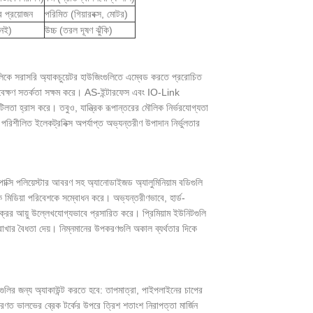
র প্রয়োজন
পরিমিত (গিয়ারবক্স, মোটর)
নেই)
উচ্চ (তরল দূষণ ঝুঁকি)
লগুলিকে সরাসরি অ্যাকচুয়েটর হাউজিংগুলিতে এম্বেড করতে প্ররোচিত
ক্ষণাবেক্ষণ সতর্কতা সক্ষম করে। AS-ইন্টারফেস এবং IO-Link
িলতা হ্রাস করে। তবুও, যান্ত্রিক রূপান্তরের মৌলিক নির্ভরযোগ্যতা
সবচেয়ে পরিশীলিত ইলেকট্রনিক্স অপর্যাপ্ত অভ্যন্তরীণ উপাদান নির্ভুলতার
ইপোক্সি পলিয়েস্টার আবরণ সহ অ্যানোডাইজড অ্যালুমিনিয়াম বডিগুলি
মক মিডিয়া পরিবেশকে সম্বোধন করে। অভ্যন্তরীণভাবে, হার্ড-
্রের আয়ু উল্লেখযোগ্যভাবে প্রসারিত করে। প্রিমিয়াম ইউনিটগুলি
 রাখার বৈধতা দেয়। নিম্নমানের উপকরণগুলি অকাল ব্যর্থতার দিকে
ুলির জন্য অ্যাকাউন্ট করতে হবে: তাপমাত্রা, পাইপলাইনের চাপের
রণত ভালভের ব্রেক টর্কের উপরে ত্রিশ শতাংশ নিরাপত্তা মার্জিন