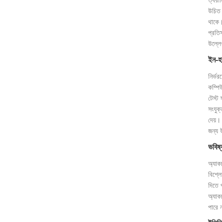
উচিত। 
থাকে।
প্রতিস
উল্লে
ইন-হা
নির্ভর
কম্পি
টেস্ট
সংযুক
দেয়।
জন্য 
ভবিষ্
অ্যাক
বিশ্লে
দিতে 
অ্যাকচ
পারে ন