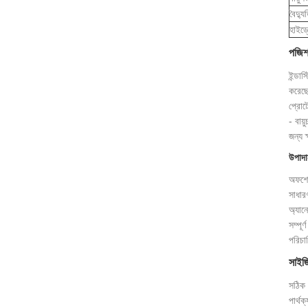
বৈদ্য
হাইড্
পজিশন
ইন্ডা
করেছে।
প্রোট
- বায়
জন্য 
উপাদান
অফশোর 
সাধার
অ্যান
সম্পূ
পরিচা
সাইজি
সঠিক 
পার্থ