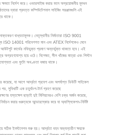
ারের ক্ষমতা নির্দেশ করে। ওভারসাইজ করার ফলে অপ্রয়োজনীয় মূলধন
মাতাদের দ্বারা প্রদত্ত কম্পিউটেশনাল সাইজিং সরঞ্জামগুলি এই
 করে থাকে।
সনাক্তকরণ বাধ্যতামূলক। নেতৃস্থানীয় নির্মাতারা ISO 9001
্ডলের জন্য ISO 14001 পরিবেশগত মান এবং ATEX নির্দেশকেও মেনে
আউটপুট কার্ভের নথিভুক্ত প্রমাণ অন্তর্ভুক্ত থাকতে হবে। এই
িত্র অগ্রহণযোগ্য হয়ে ওঠে। বিশেষত, সীল খাঁজের মাত্রা এবং পিস্টন
িনিময়যোগ্যতা এবং ফুটো অখণ্ডতা বজায় থাকে।
রুদ্ধার করেছে, যা আগে আর্দ্রতা প্রবেশ এবং অপর্যাপ্ত ডিউটি ​​সাইকেল
 পর, সুবিধাটি এক চতুর্থাংশ-টার্ন গ্রহণ করেছে
েক্ষণের হস্তক্ষেপ ছাড়াই দুই মিলিয়নেরও বেশি চক্র অর্জন করেছে,
র্বাচন করার গুরুত্বকে আন্ডারস্কোর করে যা অ্যাপ্লিকেশন-নির্দিষ্ট
়ে সঠিক ইনস্টলেশন শুরু হয়। আর্দ্রতা বহন অভ্যন্তরীণ ক্ষয়কে
 সোলেনয়েড ভালভ সামঞ্জস্য এবং ব্যর্থ-নিরাপদ কর্ম দিক যাচাই করা