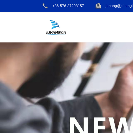
+86-576-87208157
juhang@juhangk