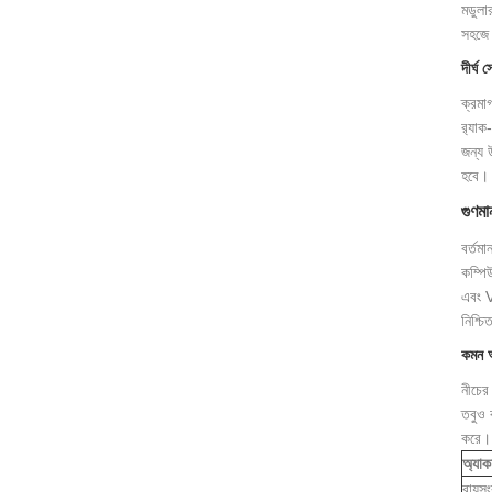
মডুলার
সহজে 
দীর্ঘ 
ক্রমা
র‌্যাক
জন্য 
হবে। 
গুণমা
বর্তম
কম্পিউ
এবং V
নিশ্চ
কমন অ
নীচের 
তবুও 
করে।
অ্যাক
বায়ুস