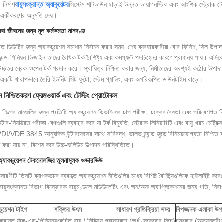
 নির্মাণ
বায়ুসংক্রান্ত অ্যাকুয়েটর
সিস্টেম শাটডাউন ছাড়াই উন্নত ডায়াগনস্টিক এবং আংশিক স্ট্রোক টে
একীকরণের অনুমতি দেয়।
সেবা জীবনের জন্য মূল কর্মক্ষমতা মানদণ্ড
গত ডিউটির জন্য অ্যাকচুয়েশন সমাধান নির্বাচন করার সময়, শেষ ব্যবহারকারীরা বোর ফিনিশ, সিল উপা
-এন্ড-পিনিয়ন ডিজাইন তাদের রৈখিক টর্ক বৈশিষ্ট্য এবং কমপ্যাক্ট পদচিহ্নের কারণে প্রাধান্য পায়। এদি
উচ্চতর ব্রেক-ওপেন টর্ক প্রদান করে। স্থায়িত্ব নিশ্চিত করার জন্য, নির্মাতাদের অবশ্যই কঠোর উপাদা
একটি খারাপভাবে তৈরি ইউনিট সিট ফুটো, স্টেম গ্যালিং, এবং অপরিকল্পিত ডাউনটাইম বাড়ে।
ন নিশ্চিতকরণ ফ্রেমওয়ার্ক এবং টেস্টিং প্রোটোকল
ান শিল্পের মানগুলির জন্য প্রতিটি অ্যাকচুয়েশন ডিভাইসের চাপ পরীক্ষা, চক্রের বৈধতা এবং পরিবেশগত
টার-নিয়ন্ত্রিত পরীক্ষা বেঞ্চগুলি ব্যবহার করে যা টর্ক বিচ্যুতি, স্ট্রোক লিনিয়ারিটি এবং বায়ু খরচ ম
DI/VDE 3845 আনুষঙ্গিক ইন্টারফেসের সাথে সারিবদ্ধ, ভালভ ব্র্যান্ড জুড়ে বিনিময়যোগ্যতা নিশ্চিত ক
িত করা যায় না, বিশেষ করে উচ্চ-ভলিউম উত্পাদন পরিস্থিতিতে।
্যাকচুয়েশন টেকনোলজির তুলনামূলক ওভারভিউ
সারণীটি তিনটি ব্যাপকভাবে ব্যবহৃত অ্যাকচুয়েশন নীতিগুলির মধ্যে বিশিষ্ট বৈশিষ্ট্যগুলিকে হাইলাইট করে৷ এ
বায়ুসংক্রান্ত বিভাগ বিস্ফোরক বায়ুমণ্ডলে মডিউলেটিং এবং অন/অফ অ্যাপ্লিকেশনের জন্য গতি, নির
চুয়েশন টাইপ
শক্তির উৎস
সাধারণ প্রতিক্রিয়া সময়
বিপজ্জনক এলাকা উপ
ংক্রান্ত র্যাক-এন্ড-পিনিয়ন
সংকুচিত বায়ু / নিষ্ক্রিয় গ্যাস
দ্রুত (অর্ধ সেকেন্ডের নিচে)
চমৎকার (অভ্যন্তরী