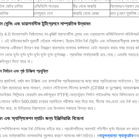
ুতিক মোটর চালিত
এসি/ডিসি পাওয়ার
ধীর থেকে মাঝারি
বিস্ফোরণ-প্রমাণ ঘে
রোলিক
চাপযুক্ত তেল
মাঝারি থেকে রোজা
ভাল (কোন স্ফুলিঙ্গ 
 সেন্সিং এবং ডায়াগনস্টিক ইন্টিগ্রেশনে সাম্প্রতিক উদ্ভাবন
স্ট্রি 4.0 উদ্যোগগুলি নির্মাতাদের নন-কন্টাক্ট ম্যাগনেটিক সেন্সর এবং ওয়্যারলেস কমিউনিকেশন মডিউ
 এই বর্ধিতকরণগুলি দূরবর্তী স্ট্রোক পর্যবেক্ষণ, রিয়েল-টাইম টর্ক ট্রেন্ডিং এবং ভবিষ্যদ্বাণীমূলক র
োকলের একীকরণ বিতরণ করা নিয়ন্ত্রণ ব্যবস্থায় দানাদার কর্মক্ষমতা ডেটা সরবরাহ করার সময় তারের জট
ুচাপ থেকে ঘূর্ণন ঘূর্ণন ঘূর্ণন ঘূর্ণন ঘূর্ণন ঘূর্ণন ঘূর্ণনযন্ত্র - প্রাথমিক পার্থক্যকারী রয়ে গেছে। এমনকি 
ক্ষতিপূরণ দিতে পারে না।
 নির্বাচন এবং পৃষ্ঠ চিকিত্সা প্রযুক্তি
প্ল্যাটফর্ম, বর্জ্য জল চিকিত্সা এবং রাসায়নিক প্রক্রিয়াকরণের জন্য জারা প্রতিরোধের সর্বোত্তম। 
ণ শিল্প ব্যবহারের জন্য সাধারণ, যেখানে স্টেইনলেস স্টিলের রূপগুলি (CF8M বা ডুপ্লেক্স) আক্রমণাত্
োডাইজড সিলিন্ডার বোরগুলি কম-ঘর্ষণযুক্ত PTFE-অন্তর্ভুক্ত পিস্টন গাইডগুলির সাথে মিলিতভাবে চক
র্ণ লোডের অধীনে 500,000 চক্রের স্থায়িত্ব পরীক্ষার মধ্য দিয়ে যায়, সীলের অখণ্ডতা এবং টর্ক ধরে
লিত করে, যা উদ্ভিদের নিরাপত্তা এবং উৎপাদন লক্ষ্যকে বিপন্ন করে।
ং এবং অ্যাপ্লিকেশন ম্যাচিং জন্য ইঞ্জিনিয়ারিং বিবেচনা
স্পেসিফিকেশন সহজ টর্ক টেবিলের বাইরে যায়। প্রকৌশলীদের অবশ্যই গতিশীল ঘূর্ণন সঁচারক বল কারণগ
ক্য এবং বার্ধক্যজনিত ভালভগুলির সুরক্ষার কারণে আসনের ঘর্ষণ বৈচিত্র। ক
বায়ুসংক্রান্ত অ্যাকুয়েটর
সাধা