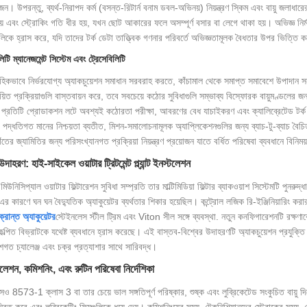
জন। উপরন্তু, ব্যর্থ-নিরাপদ কর্ম (বসন্ত-রিটার্ন বনাম ডবল-অভিনয়) নিয়ন্ত্রণ স্কিম এবং বায়ু জলাধ
 হয় এবং স্ট্রোকিং গতি ধীর হয়, যখন ছোট আকারের ফলে অসম্পূর্ণ বসার বা লেগে থাকা হয়। অভিজ্ঞ নির্
গুলিকে হ্রাস করে, যদি তাদের টর্ক ডেটা তাত্ত্বিক গণনার পরিবর্তে অভিজ্ঞতামূলক বৈধতার উপর ভিত্তি
িটি ম্যানেজমেন্ট সিস্টেম এবং ট্রেসেবিলিটি
াহিকভাবে নির্ভরযোগ্য অ্যাকচুয়েশন সমাধান সরবরাহ করতে, কাঁচামাল থেকে সমাপ্ত সমাবেশে উপাদান 
যয়িত প্রক্রিয়াগুলি বাস্তবায়ন করে, তবে সবচেয়ে কঠোর সুবিধাগুলি সম্ভাব্য বিস্ফোরক বায়ুমণ
প্রতিটি প্রোডাকশন লটে অবশ্যই কঠোরতা পরীক্ষা, আবরণের বেধ যাচাইকরণ এবং ক্যালিব্রেটেড টর্ক 
 পদ্ধতিগত মানের নিশ্চয়তা ব্যতীত, মিশন-সমালোচনামূলক অ্যাপ্লিকেশনগুলির জন্য ব্যাচ-টু-ব্যাচ বৈচ
দাঁতের জ্যামিতির জন্য পরিসংখ্যানগত প্রক্রিয়া নিয়ন্ত্রণ প্রয়োজন যাতে বর্ধিত পরিষেবা ব্যবধানে ব
দাহরণ: হাই-সাইকেল ওয়াটার ট্রিটমেন্ট প্ল্যান্ট ইনস্টলেশন
িউনিসিপ্যাল ​​ওয়াটার ফিল্টারেশন সুবিধা সম্প্রতি তার মাল্টিমিডিয়া ফিল্টার ব্যাকওয়াশ সিস্টেমটি পুন
এর কারণে ঘন ঘন বৈদ্যুতিক অ্যাকুয়েটর ব্যর্থতার শিকার হয়েছিল। কন্ট্রোল লজিক রি-ইঞ্জিনিয়ারিং করার
ংক্রান্ত অ্যাকুয়েটর
স্টেইনলেস স্টীল ট্রিম এবং Viton সীল সঙ্গে ব্যবস্থা. নতুন কনফিগারেশনটি রক্ষণাব
্পিত বিভ্রাটকে যথেষ্ট ব্যবধানে হ্রাস করেছে। এই বাস্তব-বিশ্বের উদাহরণটি অ্যাকচুয়েশন প্রযুক্তি নি
শগত চ্যালেঞ্জ এবং চক্র প্রত্যাশার সাথে সারিবদ্ধ।
লেশন, কমিশনিং, এবং রুটিন পরিষেবা নির্দেশিকা
 8573-1 ক্লাস 3 বা তার চেয়ে ভাল সঙ্গতিপূর্ণ পরিষ্কার, শুষ্ক এবং লুব্রিকেটেড সংকুচিত বায়ু দিয
্বিত করে এবং লুব্রিকেটিং ফিল্মগুলিকে ধুয়ে দেয়। কমিশনিংয়ের সময়, টেকনিশিয়ানদের স্ট্রোকের সময়,