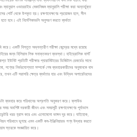
বং ম্যানুয়াল ওভাররাইড মেকানিজম ম্যানুয়ালি পরীক্ষা করা অন্তর্ভুক্ত
সের পোর্ট থেকে উপকৃত হয়। রক্ষণাবেক্ষণের প্রয়োজন হলে, সীল
ণ হতে হবে। এই নির্দেশিকাগুলি অনুসরণ করতে ব্যর্থতা
বি করে। একটি বিস্তৃত অভ্যন্তরীণ পরীক্ষা কেন্দ্রের মধ্যে রয়েছে
ইয়ের জন্য হিলিয়াম লিক সনাক্তকরণ ব্যবস্থা। হাইড্রোলিক বার্স্ট
াপ্ত ইউনিট প্রতিটি পরীক্ষার প্যারামিটারের ডিজিটাল রেকর্ডের সাথে
, পণ্যের নির্ভরযোগ্যতা সম্পর্কে শেষ ব্যবহারকারীদের অনুমানকে বাদ
, তখন এটি সরাসরি ক্ষেত্র ব্যর্থতার হার এবং উদ্ভিদ অপারেটরদের
োড ডেটা ব্যবহার করে পরিধানের অগ্রগতি অনুকরণ করে। ক্লাউড
সময় অবশিষ্ট দরকারী জীবন এবং সময়সূচী রক্ষণাবেক্ষণের পূর্বাভাস
য ইনভেন্টরি খরচ হ্রাস করে এবং এলোমেলো ভাঙ্গন দূর করে। যাইহোক,
া পিনিয়ন পরিধানে ভুগছে এমন একটি কম-ইঞ্জিনিয়ারড পণ্য উদ্ধার করতে
িয়াম স্তরকে সংজ্ঞায়িত করে।