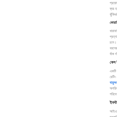
প্রয়ো
ব্যয়
ঝুঁকি
কোয়াল
ধারাব
প্রত্
চলে। 
ধরনের
র্যাক 
কেস উ
একটি ম
রেটিং 
বায়ুস
অপরিকল
পরিবে
ইনস্ট
আইএসও
ত্বরান