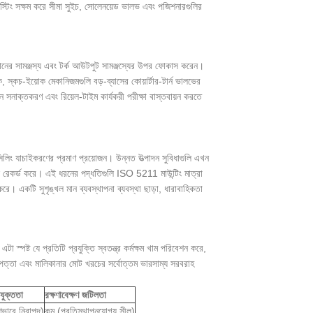
স্টিং সক্ষম করে সীমা সুইচ, সোলেনয়েড ভালভ এবং পজিশনারগুলির
দানের সামঞ্জস্য এবং টর্ক আউটপুট সামঞ্জস্যের উপর ফোকাস করেন।
কে, স্কচ-ইয়োক মেকানিজমগুলি বড়-ব্যাসের কোয়ার্টার-টার্ন ভালভের
ন সনাক্তকরণ এবং রিয়েল-টাইম কার্যকরী পরীক্ষা বাস্তবায়ন করতে
 সিলিং যাচাইকরণের প্রমাণ প্রয়োজন। উন্নত উত্পাদন সুবিধাগুলি এখন
েট্রিক্স রেকর্ড করে। এই ধরনের পদ্ধতিগুলি ISO 5211 মাউন্টিং মাত্রা
রে। একটি সুশৃঙ্খল মান ব্যবস্থাপনা ব্যবস্থা ছাড়া, ধারাবাহিকতা
টা স্পষ্ট যে প্রতিটি প্রযুক্তি স্বতন্ত্র কর্মক্ষম খাম পরিবেশন করে,
াপত্তা এবং মালিকানার মোট খরচের সর্বোত্তম ভারসাম্য সরবরাহ
যুক্ততা
রক্ষণাবেক্ষণ জটিলতা
ণভাবে নিরাপদ)
কম (প্রতিস্থাপনযোগ্য সীল)