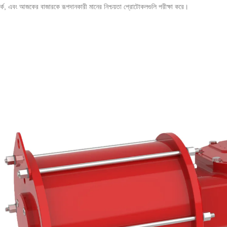
মার্ক, এবং আজকের বাজারকে রূপদানকারী মানের নিশ্চয়তা প্রোটোকলগুলি পরীক্ষা করে।