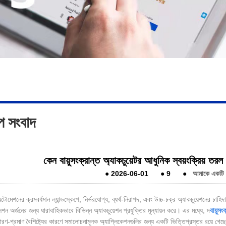
্প সংবাদ
কেন বায়ুসংক্রান্ত অ্যাকচুয়েটর আধুনিক স্বয়ংক্রিয় তরল ন
●
2026-06-01
●
9
●
আমাকে একটি বা
অটোমেশনের ক্রমবর্ধমান ল্যান্ডস্কেপে, নির্ভরযোগ্য, ব্যর্থ-নিরাপদ, এবং উচ্চ-চক্র অ্যাকচুয়েশনের চাহিদ
েশন অর্জনের জন্য ধারাবাহিকভাবে বিভিন্ন অ্যাকচুয়েশন প্রযুক্তির মূল্যায়ন করে। এর মধ্যে, দ
বায়ুসং
োরণ-প্রমাণ বৈশিষ্ট্যের কারণে সমালোচনামূলক অ্যাপ্লিকেশনগুলির জন্য একটি ভিত্তিপ্রস্তর রয়ে গেছে।