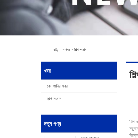
>
খবর
>
শিল্প সংবাদ
বাড়ি
খবর
শিল
কোম্পানির খবর
শিল্প সংবাদ
শিল্প 
নতুন পণ্য
মড্যুল
বিস্ফ