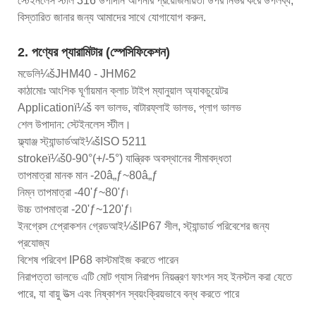
স্টেইনলেস স্টীল 316 উপাদান আপনার প্রয়োজনীয়তা উপর নির্ভর করে উপলব্ধ,
বিস্তারিত জানার জন্য আমাদের সাথে যোগাযোগ করুন.
2. পণ্যের প্যারামিটার (স্পেসিফিকেশন)
মডেলি¼šJHM40 - JHM62
কাঠামোঃ আংশিক ঘূর্ণায়মান ক্লাচ টাইপ ম্যানুয়াল অ্যাকচুয়েটর
Applicationï¼š বল ভালভ, বাটারফ্লাই ভালভ, প্লাগ ভালভ
শেল উপাদান: স্টেইনলেস স্টীল।
ফ্ল্যাঞ্জ স্ট্যান্ডার্ডআই¼šISO 5211
strokeï¼š0-90°(+/-5°) যান্ত্রিক অবস্থানের সীমাবদ্ধতা
তাপমাত্রা মানক মান -20â„ƒ~80â„ƒ
নিম্ন তাপমাত্রা -40'ƒ~80'ƒ৷
উচ্চ তাপমাত্রা -20'ƒ~120'ƒ৷
ইনগ্রেস প্রোেকশন গ্রেডআই¼šIP67 সীল, স্ট্যান্ডার্ড পরিবেশের জন্য
প্রযোজ্য
বিশেষ পরিবেশ IP68 কাস্টমাইজ করতে পারেন
নিরাপত্তা ভালভে এটি মোট গ্যাস নিরাপদ নিয়ন্ত্রণ ফাংশন সহ ইনস্টল করা যেতে
পারে, যা বায়ু উত্স এবং নিষ্কাশন স্বয়ংক্রিয়ভাবে বন্ধ করতে পারে