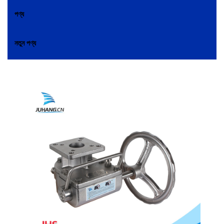
পণ্য
নতুন পণ্য