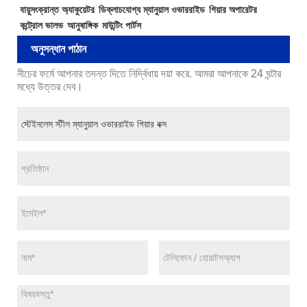
বায়ুসংক্রান্ত অ্যাকুয়েটর
ডিক্লাচযোগ্য ম্যানুয়াল ওভাররাইড
গিয়ার অপারেটর
কন্ট্রোল ভালভ
আনুষাঙ্গিক
মাউন্টিং পার্টস
অনুসন্ধান পাঠান
নীচের ফর্মে আপনার তদন্ত দিতে নির্দ্বিধায় দয়া করে. আমরা আপনাকে 24 ঘন্টার
মধ্যে উত্তর দেব।