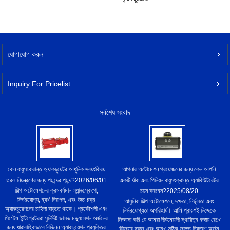
যোগাযোগ করুন
Inquiry For Pricelist
সর্বশেষ সংবাদ
কেন বায়ুসংক্রান্ত অ্যাকচুয়েটর আধুনিক স্বয়ংক্রিয়
আপনার অটোমেশন প্রয়োজনের জন্য কেন আপনি
তরল নিয়ন্ত্রণের জন্য পছন্দের পছন্দ?
2026/06/01
একটি র্যাক এবং পিনিয়ন বায়ুসংক্রান্ত অ্যাকিউটরেটর
শিল্প অটোমেশনের ক্রমবর্ধমান ল্যান্ডস্কেপে,
চয়ন করবেন?
2025/08/20
নির্ভরযোগ্য, ব্যর্থ-নিরাপদ, এবং উচ্চ-চক্র
আধুনিক শিল্প অটোমেশনে, দক্ষতা, নির্ভুলতা এবং
অ্যাকচুয়েশনের চাহিদা বাড়তে থাকে। প্রকৌশলী এবং
নির্ভরযোগ্যতা অপরিহার্য। আমি প্রায়শই নিজেকে
সিস্টেম ইন্টিগ্রেটররা সুনির্দিষ্ট ভালভ মড্যুলেশন অর্জনের
জিজ্ঞাসা করি যে আমরা দীর্ঘমেয়াদী স্থায়িত্ব বজায় রেখে
জন্য ধারাবাহিকভাবে বিভিন্ন অ্যাকচুয়েশন প্রযুক্তির
কীভাবে দ্রুত এবং আরও সঠিক ভালভ নিয়ন্ত্রণ অর্জন