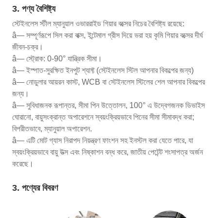
3. পণ্য বৈশিষ্ট্য
স্টেইনলেস স্টীল ম্যানুয়াল ওভাররাইড গিয়ার বক্সের নিচের বৈশিষ্ট্য রয়েছে:
â— সম্পূর্ণরূপে সিল করা বাক্স, ইন্টেমাল গ্রীস দিয়ে ভরা হয় কৃমি গিয়ার বক্সের দীর্ঘ
জীবন-চক্র।
â— স্ট্রোক: 0-90° যান্ত্রিক সীমা।
â— ইস্পাত-সুরক্ষিত ইনপুট শ্যাফ্ট (স্টেইনলেস স্টিল আপনার বিকল্পের জন্য)
â— নোডুলার আয়রন কাস্ট, WCB বা স্টেইনলেস স্টিলের শেল আপনার বিকল্পের
জন্য।
â— সুবিধাজনক রূপান্তর, সীমা পিন উত্তোলন, 100° এ উদ্বেগজনক ডিভাইস
ঘোরানো, বায়ুসংক্রান্ত অপারেশনে স্বয়ংক্রিয়ভাবে পিনের সীমা সীমাবদ্ধ করা;
বিপরীতভাবে, ম্যানুয়াল অপারেশন.
â— এটি মোট গ্যাস নিরাপদ নিয়ন্ত্রণ ফাংশন সহ ইনস্টল করা যেতে পারে, যা
স্বয়ংক্রিয়ভাবে বায়ু উত্স এবং নিষ্কাশন বন্ধ করে, জাতীয় পেটেন্ট শংসাপত্র অর্জন
করেছে।
3. পণ্যের বিবরণ