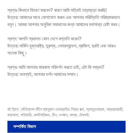
প্রশ্নঃ কিভাবে বিতরণ করবেন? কারণ আমি সত্যিই তাড়াহুড়ো করছি!
উত্তর: আমাদের সাথে যোগাযোগ করুন এবং আপনার পরিস্থিতি পরিষ্কারভাবে
বলুন। আমরা আপনার অসুবিধা সমাধানের জন্য আমাদের যথাসাধ্য চেষ্টা করব।
প্রশ্ন: আপনি প্রধানত কোন দেশে রপ্তানি করেন?
উত্তর: মার্কিন যুক্তরাষ্ট্র, তুরস্ক, নেদারল্যান্ডস, ব্রাজিল, দুবাই এবং আরও
অনেক কিছু।
প্রশ্নঃ আমি আপনার কারখানা পরিদর্শন করতে চাই, এটা কি সম্ভব?
উত্তর: অবশ্যই, আপনার দর্শন আমাদের সম্মান।
হট ট্যাগ: স্টেইনলেস স্টীল ম্যানুয়াল ওভাররাইড গিয়ার বক্স, প্রস্তুতকারক, সরবরাহকারী,
কারখানা, পাইকারি, কাস্টমাইজড, চীন, গুণমান, বাল্ক, টেকসই
সম্পর্কিত বিভাগ