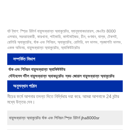
হট ট্যাগ: স্প্রিং রিটার্ন বায়ুসংক্রান্ত অ্যাকুয়েটর, ম্যানুফ্যাকচারারস, জেএইচ 8000
এসআর, সরবরাহকারী, কারখানা, পাইকারি, কাস্টমাইজড, চীন, গুণমান, বাল্ক, টেকসই,
রোটারি অ্যাকুয়েটর, র্যাক এবং পিনিয়ন, অ্যাকুয়েটর, রোটারি, বল ভালভ, প্রজাপতি ভালভ,
একক অভিনয়, বায়ুসংক্রান্ত অ্যাকুয়েটর, অ্যাকিউটরেটর
সম্পর্কিত বিভাগ
র্যাক এবং পিনিয়ন বায়ুসংক্রান্ত অ্যাকিউউটর
স্টেইনলেস স্টীল বায়ুসংক্রান্ত অ্যাকচুয়েটর
স্কচ জোয়াল বায়ুসংক্রান্ত অ্যাকুয়েটর
অনুসন্ধান পাঠান
নীচের ফর্মে আপনার তদন্ত দিতে নির্দ্বিধায় দয়া করে. আমরা আপনাকে 24 ঘন্টার
মধ্যে উত্তর দেব।