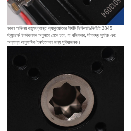
ডাবল অভিনয় বায়ুসংক্রান্ত অ্যাকুয়েটরের শীর্ষটি ভিডিআই/ভিডিই 3845
স্ট্যান্ডার্ড ইনস্টলেশন অনুসারে মেনে চলে, যা পজিশনার, সীমাবদ্ধ স্যুইচ এবং
অন্যান্য আনুষাঙ্গিক ইনস্টলেশন জন্য সুবিধাজনক।