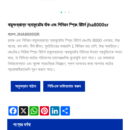
বায়ুসংক্রান্ত অ্যাকুয়েটর র্যাক এবং পিনিয়ন স্প্রিং রিটার্ন jha8000sr
মডেল:JHA8000SR
র‌্যাক এবং পিনিয়ন বায়ুসংক্রান্ত অ্যাকুয়েটর স্প্রিং রিটার্ন জেএইচ 8000 এসআর, উচ্চ
মানের, কম ঘর্ষণ, দীর্ঘ জীবন, স্যুইচিংয়ের সময়গুলি 1 মিলিয়ন বার বেশি, উচ্চ স্থায়িত্ব।
জেএইচএ সিরিজ স্প্রিং রিটার্ন বায়ুসংক্রান্ত অ্যাকুয়েটর বিভিন্ন উন্নত প্রযুক্তিকে সংহত
করে, যা বিভিন্ন কঠোর পরিবেশের চ্যালেঞ্জগুলির মুখোমুখি হতে পারে। এর অসামান্য
নির্ভরযোগ্যতা এবং সুরক্ষা স্বয়ংক্রিয় নিয়ন্ত্রণ, প্লাগ ভালভের জন্য আপনার কঠোর
প্রয়োজনীয়তাগুলি পূরণ করতে পারে।
অনুসন্ধান পাঠান
পিডিএফ ডাউনলোড করুন
Facebook
X
WhatsApp
Pinterest
LinkedIn
Share
পণ্যের বর্ণনা