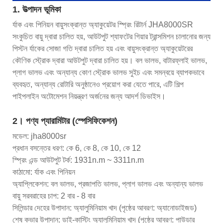
1. উত্পাদন ভূমিকা
র্যাক এবং পিনিয়ন বায়ুসংক্রান্ত অ্যাকুয়েটর স্প্রিং রিটার্ন JHA8000SR
সংকুচিত বায়ু দ্বারা চালিত হয়, আউটপুট শ্যাফটের গিয়ার ট্রান্সমিশন চালানোর জন্য
পিস্টন র্যাকের সোজা গতি দ্বারা চালিত হয় এবং বায়ুসংক্রান্ত অ্যাকুয়েটরের
কৌণিক স্ট্রোক দ্বারা আউটপুট দ্বারা চালিত হয়। বল ভালভ, বাটারফ্লাই ভালভ,
প্লাগ ভালভ এবং অন্যান্য কোণ স্ট্রোক ভালভ সুইচ এবং সমন্বয়ে ব্যাপকভাবে
ব্যবহৃত, অন্যান্য রোটারি অনুষ্ঠানেও প্রয়োগ করা যেতে পারে, এটি শিল্প
পাইপলাইন অটোমেশন নিয়ন্ত্রণ অর্জনের জন্য আদর্শ ডিভাইস।
2। পণ্য প্যারামিটার (স্পেসিফিকেশন)
মডেল: jha8000sr
প্রধান বসন্তের ধরণ: কে 6, কে 8, কে 10, কে 12
স্প্রিং এন্ড আউটপুট টর্ক: 1931n.m ~ 3311n.m
কাঠামো: র্যাক এবং পিনিয়ন
অ্যাপ্লিকেশন: বল ভালভ, প্রজাপতি ভালভ, প্লাগ ভালভ এবং অন্যান্য ভালভ
বায়ু সরবরাহের চাপ: 2 বার - 8 বার
সিলিন্ডার দেহের উপাদান: অ্যালুমিনিয়াম খাদ (পৃষ্ঠের আবরণ: অ্যানোডাইজড)
শেষ কভার উপাদান: ডাই-কাস্টিং অ্যালুমিনিয়াম খাদ (পৃষ্ঠের আবরণ: পাউডার