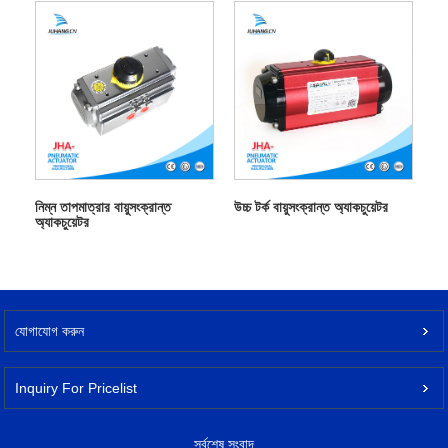
নিম্ন তাপমাত্রার বায়ুসংক্রান্ত
উচ্চ টর্ক বায়ুসংক্রান্ত অ্যাকচুয়েটর
অ্যাকচুয়েটর
যোগাযোগ করুন
Inquiry For Pricelist
সর্বশেষ সংবাদ