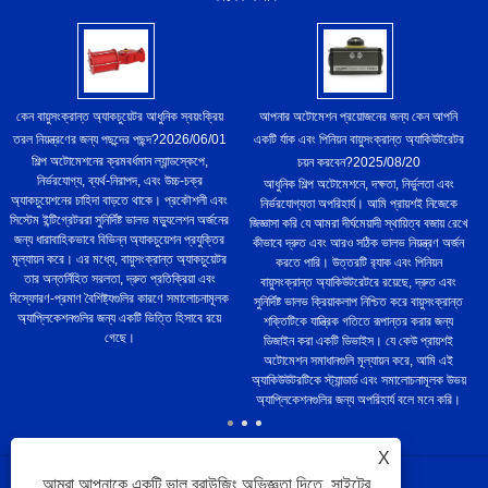
কেন বায়ুসংক্রান্ত অ্যাকচুয়েটর আধুনিক স্বয়ংক্রিয়
আপনার অটোমেশন প্রয়োজনের জন্য কেন আপনি
তরল নিয়ন্ত্রণের জন্য পছন্দের পছন্দ?
2026/06/01
একটি র্যাক এবং পিনিয়ন বায়ুসংক্রান্ত অ্যাকিউটরেটর
শিল্প অটোমেশনের ক্রমবর্ধমান ল্যান্ডস্কেপে,
চয়ন করবেন?
2025/08/20
নির্ভরযোগ্য, ব্যর্থ-নিরাপদ, এবং উচ্চ-চক্র
আধুনিক শিল্প অটোমেশনে, দক্ষতা, নির্ভুলতা এবং
অ্যাকচুয়েশনের চাহিদা বাড়তে থাকে। প্রকৌশলী এবং
নির্ভরযোগ্যতা অপরিহার্য। আমি প্রায়শই নিজেকে
সিস্টেম ইন্টিগ্রেটররা সুনির্দিষ্ট ভালভ মড্যুলেশন অর্জনের
জিজ্ঞাসা করি যে আমরা দীর্ঘমেয়াদী স্থায়িত্ব বজায় রেখে
জন্য ধারাবাহিকভাবে বিভিন্ন অ্যাকচুয়েশন প্রযুক্তির
কীভাবে দ্রুত এবং আরও সঠিক ভালভ নিয়ন্ত্রণ অর্জন
মূল্যায়ন করে। এর মধ্যে, বায়ুসংক্রান্ত অ্যাকচুয়েটর
করতে পারি। উত্তরটি র‌্যাক এবং পিনিয়ন
তার অন্তর্নিহিত সরলতা, দ্রুত প্রতিক্রিয়া এবং
বায়ুসংক্রান্ত অ্যাকিউটরেটরে রয়েছে, দ্রুত এবং
বিস্ফোরণ-প্রমাণ বৈশিষ্ট্যগুলির কারণে সমালোচনামূলক
সুনির্দিষ্ট ভালভ ক্রিয়াকলাপ নিশ্চিত করে বায়ুসংক্রান্ত
অ্যাপ্লিকেশনগুলির জন্য একটি ভিত্তি হিসাবে রয়ে
শক্তিটিকে যান্ত্রিক গতিতে রূপান্তর করার জন্য
গেছে।
ডিজাইন করা একটি ডিভাইস। যে কেউ প্রায়শই
অটোমেশন সমাধানগুলি মূল্যায়ন করে, আমি এই
অ্যাকিউউটরটিকে স্ট্যান্ডার্ড এবং সমালোচনামূলক উভয়
অ্যাপ্লিকেশনগুলির জন্য অপরিহার্য বলে মনে করি।
X
আমরা আপনাকে একটি ভাল ব্রাউজিং অভিজ্ঞতা দিতে, সাইটের