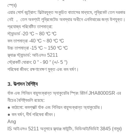
স্প্রে)
এয়ার সোর্স কন্ট্রোল: ফিল্টারযুক্ত সংকুচিত বাতাসের মাধ্যমে, লুব্রিকেট তেল দরকার
নেই ， তেল অবশ্যই লুব্রিকেটেড অবস্থার অধীনে এনবিআরের জন্য উপযুক্ত।
প্রযোজ্য পরিবেষ্টিত তাপমাত্রা:
স্ট্যান্ডার্ড -20 ℃ ~ 80 ℃ ℃
কম তাপমাত্রা -40 ℃ ~ 80 ℃ ℃
উচ্চ তাপমাত্রা -15 ℃ ~ 150 ℃ ℃
ফ্ল্যাঞ্জ স্ট্যান্ডার্ড: আইএসও 5211
স্ট্রোকটি ঘোরান: 0 ° - 90 ° (+/- 5 °)
পরিষেবা জীবন: রক্ষণাবেক্ষণ মুক্ত এবং কম ঘর্ষণ।
3. উত্পাদন বৈশিষ্ট্য
র্যাক এবং পিনিয়ন বায়ুসংক্রান্ত অ্যাকুয়েটর স্প্রিং রিটার্ন JHA8000SR এর
নীচের বৈশিষ্ট্যগুলি রয়েছে:
● কাঠামো: কমপ্যাক্ট র্যাক এবং পিনিয়ন বায়ুসংক্রান্ত অ্যাকুয়েটর।
● কম ঘর্ষণ, দীর্ঘ পরিষেবা জীবন।
Ang
IS আইএসও 5211 অনুসারে ফ্ল্যাঞ্জ মাউন্টিং, ভিডিআই/ভিডিই 3845 (নামুর)