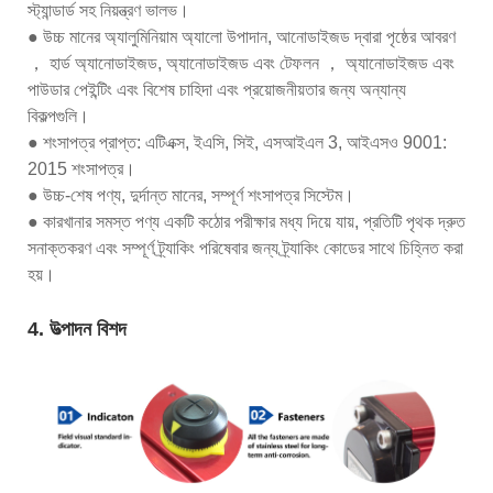
স্ট্যান্ডার্ড সহ নিয়ন্ত্রণ ভালভ।
● উচ্চ মানের অ্যালুমিনিয়াম অ্যালো উপাদান, আনোডাইজড দ্বারা পৃষ্ঠের আবরণ
， হার্ড অ্যানোডাইজড, অ্যানোডাইজড এবং টেফলন ， অ্যানোডাইজড এবং
পাউডার পেইন্টিং এবং বিশেষ চাহিদা এবং প্রয়োজনীয়তার জন্য অন্যান্য
বিকল্পগুলি।
● শংসাপত্র প্রাপ্ত: এটিএক্স, ইএসি, সিই, এসআইএল 3, আইএসও 9001:
2015 শংসাপত্র।
● উচ্চ-শেষ পণ্য, দুর্দান্ত মানের, সম্পূর্ণ শংসাপত্র সিস্টেম।
● কারখানার সমস্ত পণ্য একটি কঠোর পরীক্ষার মধ্য দিয়ে যায়, প্রতিটি পৃথক দ্রুত
সনাক্তকরণ এবং সম্পূর্ণ ট্র্যাকিং পরিষেবার জন্য ট্র্যাকিং কোডের সাথে চিহ্নিত করা
হয়।
4. উত্পাদন বিশদ